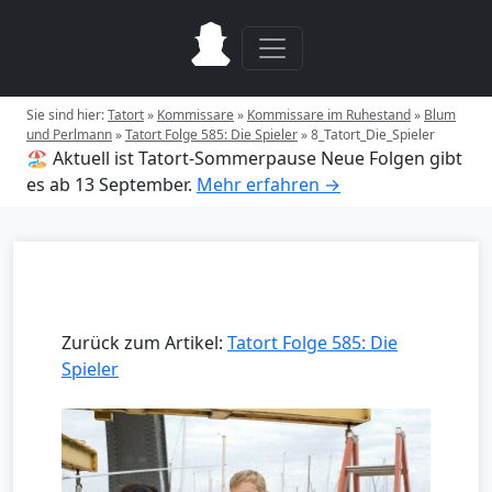
Sie sind hier:
Tatort
»
Kommissare
»
Kommissare im Ruhestand
»
Blum
und Perlmann
»
Tatort Folge 585: Die Spieler
»
8_Tatort_Die_Spieler
🏖️ Aktuell ist Tatort-Sommerpause
Neue Folgen gibt
es ab 13 September.
Mehr erfahren →
Zurück zum Artikel:
Tatort Folge 585: Die
Spieler