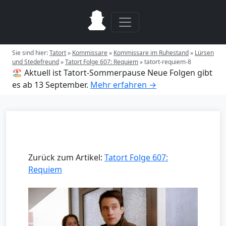
Sie sind hier:
Tatort
»
Kommissare
»
Kommissare im Ruhestand
»
Lürsen
und Stedefreund
»
Tatort Folge 607: Requiem
»
tatort-requiem-8
🏖️ Aktuell ist Tatort-Sommerpause
Neue Folgen gibt
es ab 13 September.
Mehr erfahren →
Zurück zum Artikel:
Tatort Folge 607:
Requiem