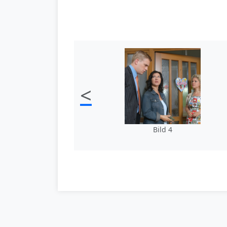
<
Bild 4