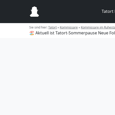
Tatort
Sie sind hier:
Tatort
»
Kommissare
»
Kommissare im Ruhest
🏖️ Aktuell ist Tatort-Sommerpause
Neue Fol