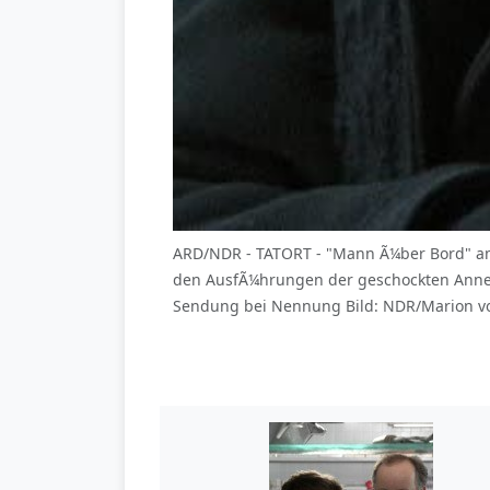
ARD/NDR - TATORT - "Mann Ã¼ber Bord" am 
den AusfÃ¼hrungen der geschockten Anne
Sendung bei Nennung Bild: NDR/Marion von