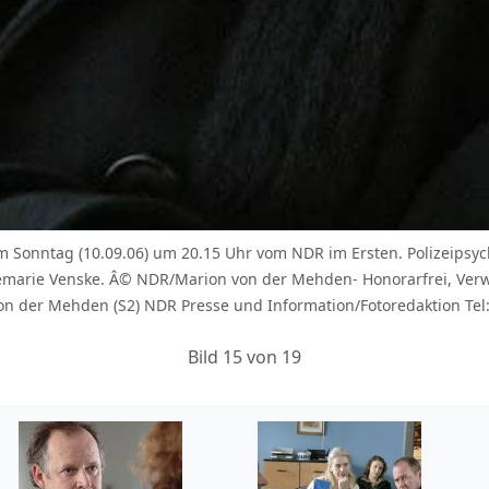
Sonntag (10.09.06) um 20.15 Uhr vom NDR im Ersten. Polizeipsych
marie Venske. Â© NDR/Marion von der Mehden- Honorarfrei, Ver
 der Mehden (S2) NDR Presse und Information/Fotoredaktion Tel: 
Bild 15 von 19