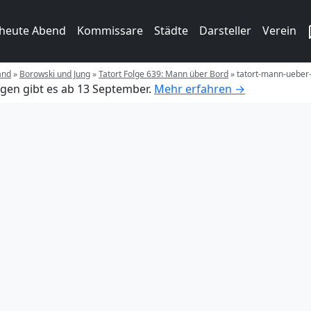
 heute Abend
Kommissare
Städte
Darsteller
Verein
and
»
Borowski und Jung
»
Tatort Folge 639: Mann über Bord
»
tatort-mann-ueber
gen gibt es ab 13 September.
Mehr erfahren →