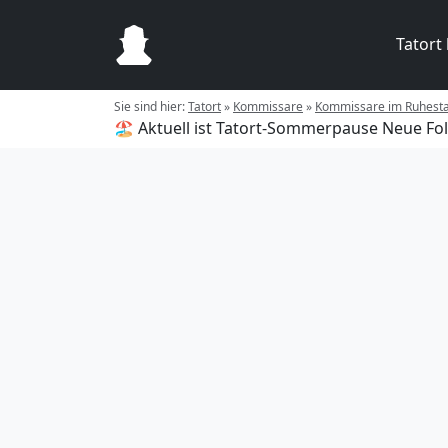
Tatort
Sie sind hier:
Tatort
»
Kommissare
»
Kommissare im Ruhest
🏖️ Aktuell ist Tatort-Sommerpause
Neue Fol