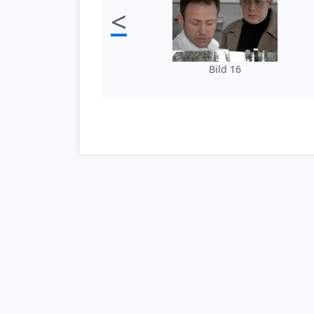
<
Bild 16