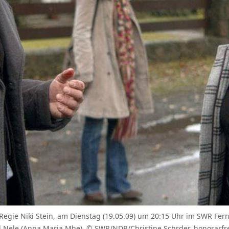
gie Niki Stein, am Dienstag (19.05.09) um 20:15 Uhr im SWR Fernse
d Nele (Anna Maria Mhe). © SWR/NDR/Christine Schrder, honorarf