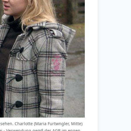
hen. Charlotte (Maria Furtwngler, Mitte)
rei - Verwendung gem§ der AGB im engen