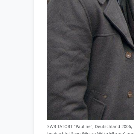
SWR TATORT "Pauline", Deutschland 2006, Re
beobachtet Sven (Wotan Wilke Mhring) un