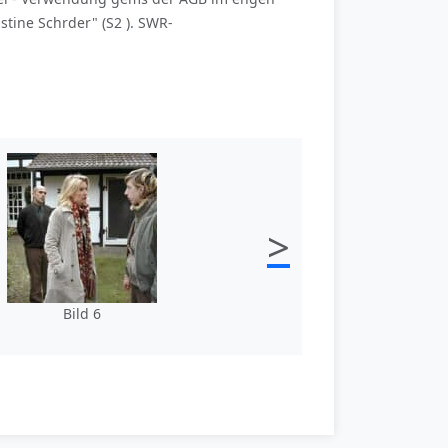
ine Schrder" (S2 ). SWR-
>
Bild 6