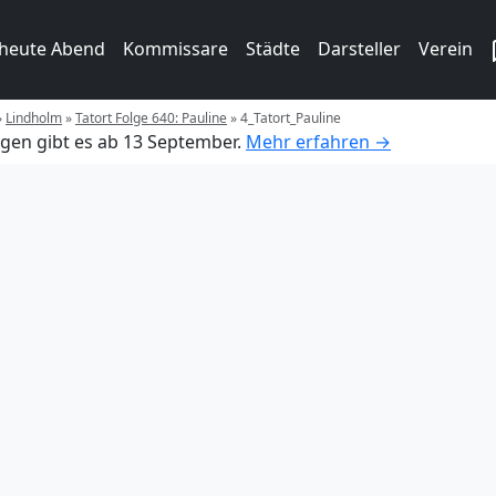
 heute Abend
Kommissare
Städte
Darsteller
Verein
»
Lindholm
»
Tatort Folge 640: Pauline
»
4_Tatort_Pauline
gen gibt es ab 13 September.
Mehr erfahren →