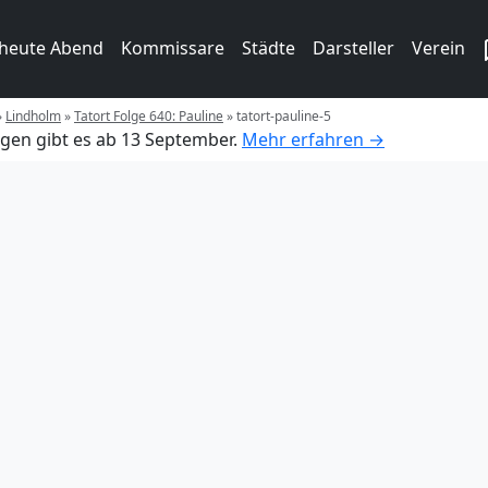
 heute Abend
Kommissare
Städte
Darsteller
Verein
»
Lindholm
»
Tatort Folge 640: Pauline
»
tatort-pauline-5
gen gibt es ab 13 September.
Mehr erfahren →