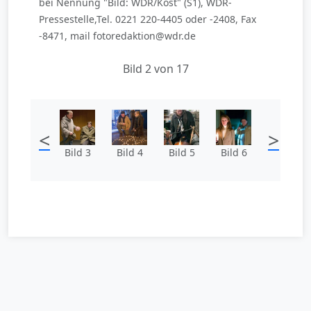
bei Nennung "Bild: WDR/Kost" (S1), WDR-
Pressestelle,Tel. 0221 220-4405 oder -2408, Fax
-8471, mail fotoredaktion@wdr.de
Bild 2 von 17
<
>
Bild 3
Bild 4
Bild 5
Bild 6