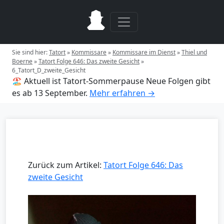
Sie sind hier:
Tatort
»
Kommissare
»
Kommissare im Dienst
»
Thiel und
Boerne
»
Tatort Folge 646: Das zweite Gesicht
»
6_Tatort_D_zweite_Gesicht
🏖️ Aktuell ist Tatort-Sommerpause
Neue Folgen gibt
es ab 13 September.
Mehr erfahren →
Zurück zum Artikel:
Tatort Folge 646: Das
zweite Gesicht