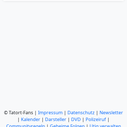
© Tatort-Fans |
Impressum
|
Datenschutz
|
Newsletter
|
Kalender
|
Darsteller
|
DVD
|
Polizeiruf
|
Communityregeln
|
Geheime Folgen
|
Utiq verwalten