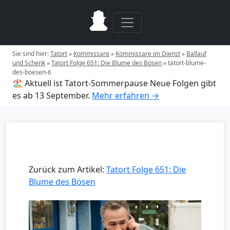
Sie sind hier:
Tatort
»
Kommissare
»
Kommissare im Dienst
»
Ballauf
und Schenk
»
Tatort Folge 651: Die Blume des Bösen
»
tatort-blume-
des-boesen-6
🏖️ Aktuell ist Tatort-Sommerpause
Neue Folgen gibt
es ab 13 September.
Mehr erfahren →
Zurück zum Artikel:
Tatort Folge 651: Die
Blume des Bösen