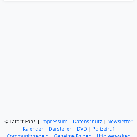
© Tatort-Fans |
Impressum
|
Datenschutz
|
Newsletter
|
Kalender
|
Darsteller
|
DVD
|
Polizeiruf
|
Communityregeln
|
Geheime Folgen
|
Utiq verwalten