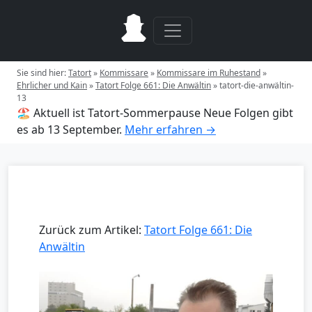
Sie sind hier:
Tatort
»
Kommissare
»
Kommissare im Ruhestand
»
Ehrlicher und Kain
»
Tatort Folge 661: Die Anwältin
»
tatort-die-anwältin-
13
🏖️ Aktuell ist Tatort-Sommerpause
Neue Folgen gibt
es ab 13 September.
Mehr erfahren →
Zurück zum Artikel:
Tatort Folge 661: Die
Anwältin