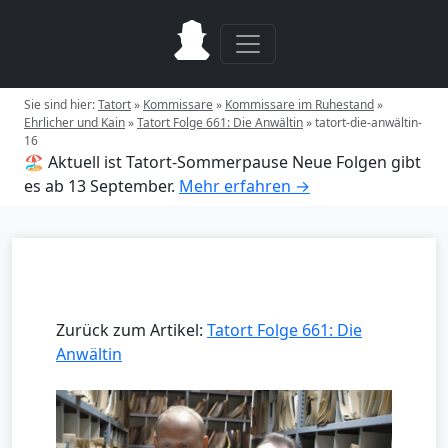
Sie sind hier:
Tatort
»
Kommissare
»
Kommissare im Ruhestand
»
Ehrlicher und Kain
»
Tatort Folge 661: Die Anwältin
»
tatort-die-anwältin-
16
🏖️ Aktuell ist Tatort-Sommerpause
Neue Folgen gibt
es ab 13 September.
Mehr erfahren →
Zurück zum Artikel:
Tatort Folge 661: Die
Anwältin