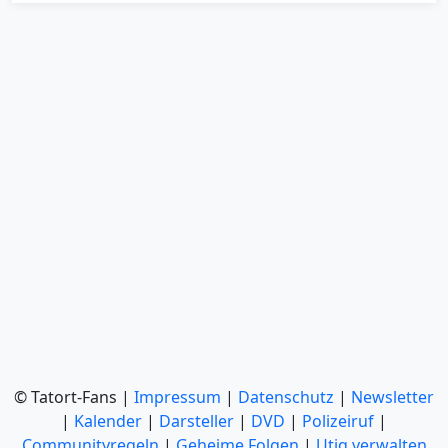
© Tatort-Fans |
Impressum
|
Datenschutz
|
Newsletter
|
Kalender
|
Darsteller
|
DVD
|
Polizeiruf
|
Communityregeln
|
Geheime Folgen
|
Utiq verwalten