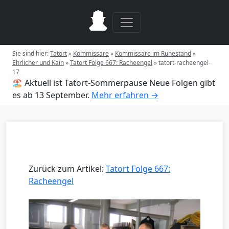
Sie sind hier:
Tatort
»
Kommissare
»
Kommissare im Ruhestand
»
Ehrlicher und Kain
»
Tatort Folge 667: Racheengel
»
tatort-racheengel-
17
🏖️ Aktuell ist Tatort-Sommerpause
Neue Folgen gibt
es ab 13 September.
Mehr erfahren →
Zurück zum Artikel:
Tatort Folge 667:
Racheengel