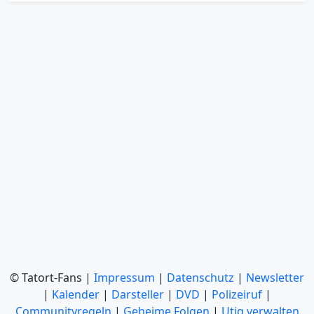
© Tatort-Fans |
Impressum
|
Datenschutz
|
Newsletter
|
Kalender
|
Darsteller
|
DVD
|
Polizeiruf
|
Communityregeln
|
Geheime Folgen
|
Utiq verwalten