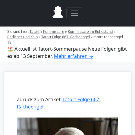
Sie sind hier:
Tatort
»
Kommissare
»
Kommissare im Ruhestand
»
Ehrlicher und Kain
»
Tatort Folge 667: Racheengel
»
tatort-racheengel-
19
🏖️ Aktuell ist Tatort-Sommerpause
Neue Folgen gibt
es ab 13 September.
Mehr erfahren →
Zurück zum Artikel:
Tatort Folge 667:
Racheengel