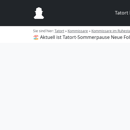
Tatort
Sie sind hier:
Tatort
»
Kommissare
»
Kommissare im Ruhest
🏖️ Aktuell ist Tatort-Sommerpause
Neue Fol