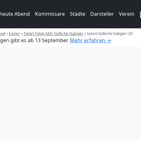
 heute Abend
Kommissare
Städte
Darsteller
Verein
and
»
Eisner
»
Tatort Folge 669: Tödliche Habgier
»
tatort-tödliche-habgier-20
gen gibt es ab 13 September.
Mehr erfahren →