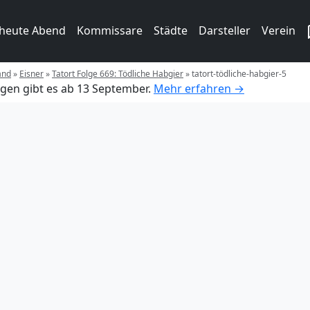
 heute Abend
Kommissare
Städte
Darsteller
Verein
and
»
Eisner
»
Tatort Folge 669: Tödliche Habgier
»
tatort-tödliche-habgier-5
gen gibt es ab 13 September.
Mehr erfahren →