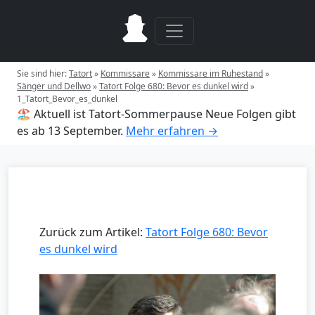
Sie sind hier:
Tatort
»
Kommissare
»
Kommissare im Ruhestand
»
Sänger und Dellwo
»
Tatort Folge 680: Bevor es dunkel wird
»
1_Tatort_Bevor_es_dunkel
🏖️ Aktuell ist Tatort-Sommerpause
Neue Folgen gibt
es ab 13 September.
Mehr erfahren →
Zurück zum Artikel:
Tatort Folge 680: Bevor
es dunkel wird