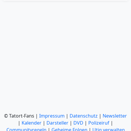
© Tatort-Fans |
Impressum
|
Datenschutz
|
Newsletter
|
Kalender
|
Darsteller
|
DVD
|
Polizeiruf
|
Communityregeln
|
Geheime Folgen
|
Utiq verwalten