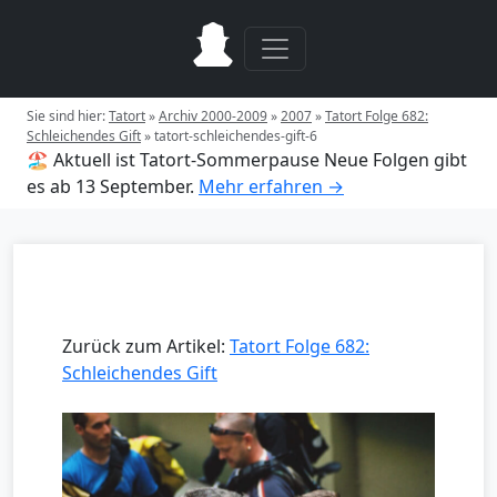
Sie sind hier:
Tatort
»
Archiv 2000-2009
»
2007
»
Tatort Folge 682:
Schleichendes Gift
»
tatort-schleichendes-gift-6
🏖️ Aktuell ist Tatort-Sommerpause
Neue Folgen gibt
es ab 13 September.
Mehr erfahren →
Zurück zum Artikel:
Tatort Folge 682:
Schleichendes Gift