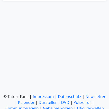
© Tatort-Fans |
Impressum
|
Datenschutz
|
Newsletter
|
Kalender
|
Darsteller
|
DVD
|
Polizeiruf
|
Communityregeln
|
Geheime Folgen
|
Utiq verwalten