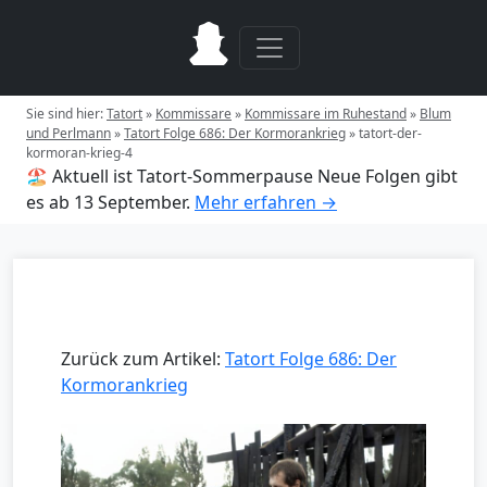
Sie sind hier:
Tatort
»
Kommissare
»
Kommissare im Ruhestand
»
Blum
und Perlmann
»
Tatort Folge 686: Der Kormorankrieg
»
tatort-der-
kormoran-krieg-4
🏖️ Aktuell ist Tatort-Sommerpause
Neue Folgen gibt
es ab 13 September.
Mehr erfahren →
Zurück zum Artikel:
Tatort Folge 686: Der
Kormorankrieg