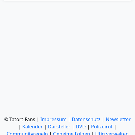
© Tatort-Fans |
Impressum
|
Datenschutz
|
Newsletter
|
Kalender
|
Darsteller
|
DVD
|
Polizeiruf
|
Communityregeln
|
Geheime Folgen
|
Utiq verwalten