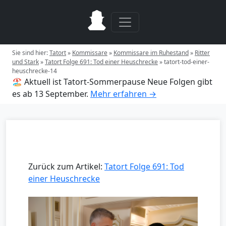
Sie sind hier:
Tatort
»
Kommissare
»
Kommissare im Ruhestand
»
Ritter
und Stark
»
Tatort Folge 691: Tod einer Heuschrecke
»
tatort-tod-einer-
heuschrecke-14
🏖️ Aktuell ist Tatort-Sommerpause
Neue Folgen gibt
es ab 13 September.
Mehr erfahren →
Zurück zum Artikel:
Tatort Folge 691: Tod
einer Heuschrecke