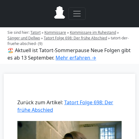
Sie sind hier:
Tatort
»
Kommissare
»
Kommissare im Ruhestand
»
Sänger und Dellwo
»
Tatort Folge 698: Der frühe Abschied
»
tatort-der-
fruehe-abschied- (9)
🏖️ Aktuell ist Tatort-Sommerpause
Neue Folgen gibt
es ab 13 September.
Mehr erfahren →
Zurück zum Artikel:
Tatort Folge 698: Der
frühe Abschied