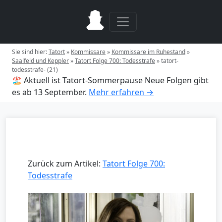
Sie sind hier:
Tatort
»
Kommissare
»
Kommissare im Ruhestand
»
Saalfeld und Keppler
»
Tatort Folge 700: Todesstrafe
»
tatort-
todesstrafe- (21)
🏖️ Aktuell ist Tatort-Sommerpause
Neue Folgen gibt
es ab 13 September.
Mehr erfahren →
Zurück zum Artikel:
Tatort Folge 700:
Todesstrafe