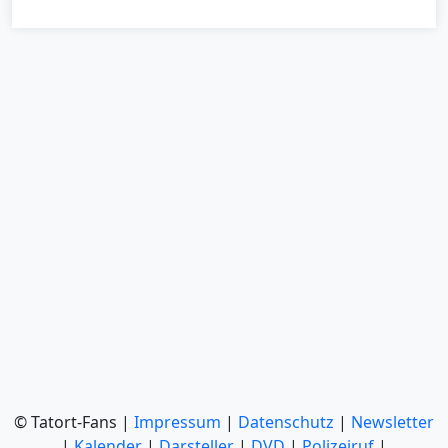
© Tatort-Fans |
Impressum
|
Datenschutz
|
Newsletter
|
Kalender
|
Darsteller
|
DVD
|
Polizeiruf
|