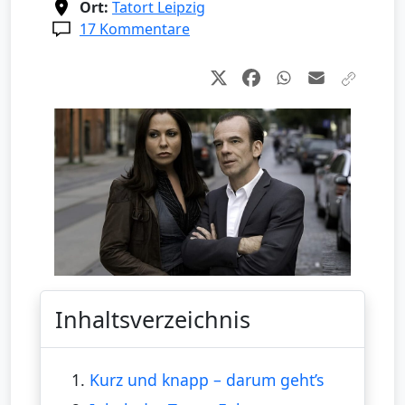
Ort:
Tatort Leipzig
17 Kommentare
Inhaltsverzeichnis
1.
Kurz und knapp – darum geht’s