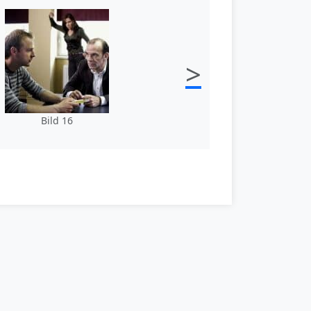
>
Bild 16