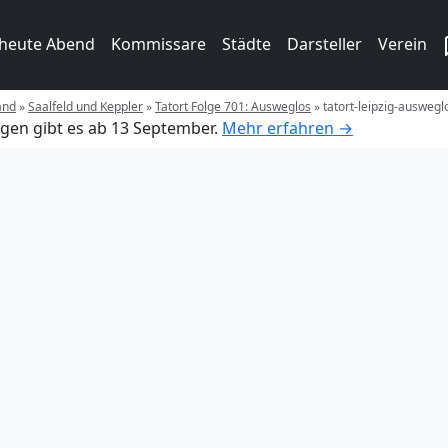
 heute Abend
Kommissare
Städte
Darsteller
Verein
and
»
Saalfeld und Keppler
»
Tatort Folge 701: Ausweglos
»
tatort-leipzig-ausweglo
gen gibt es ab 13 September.
Mehr erfahren →