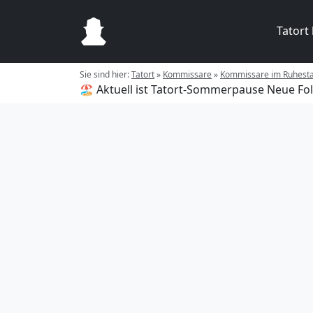
Tatort
Sie sind hier:
Tatort
»
Kommissare
»
Kommissare im Ruhest
🏖️ Aktuell ist Tatort-Sommerpause
Neue Fol