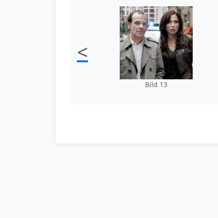
<
Bild 13