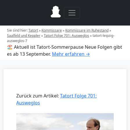
Sie sind hier:
Tatort
»
Kommissare
»
Kommissare im Ruhestand
»
Saalfeld und Keppler
»
Tatort Folge 701: Ausweglos
»
tatort-leipzig-
ausweglos-7
🏖️ Aktuell ist Tatort-Sommerpause
Neue Folgen gibt
es ab 13 September.
Mehr erfahren →
Zurück zum Artikel:
Tatort Folge 701:
Ausweglos