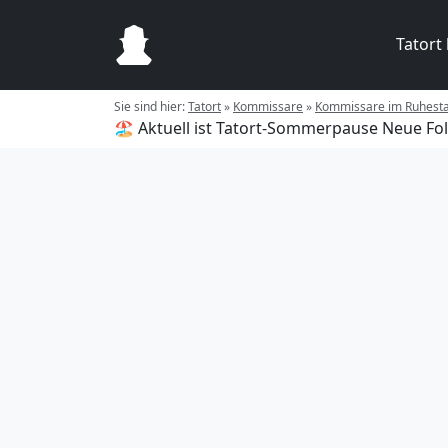
Tatort
Sie sind hier:
Tatort
»
Kommissare
»
Kommissare im Ruhest
🏖️ Aktuell ist Tatort-Sommerpause
Neue Fol