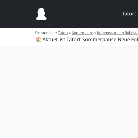
Tatort
Sie sind hier:
Tatort
»
Kommissare
»
Kommissare im Ruhest
🏖️ Aktuell ist Tatort-Sommerpause
Neue Fol