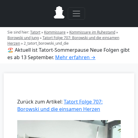
Sie sind hier:
Tatort
»
Kommissare
»
Kommissare im Ruhestand
»
Borowski und Jung
»
Tatort Folge 707: Borowski und die einsamen
Herzen
»
2_tatort_borowski_und_die
🏖️ Aktuell ist Tatort-Sommerpause
Neue Folgen gibt
es ab 13 September.
Mehr erfahren →
Zurück zum Artikel:
Tatort Folge 707:
Borowski und die einsamen Herzen