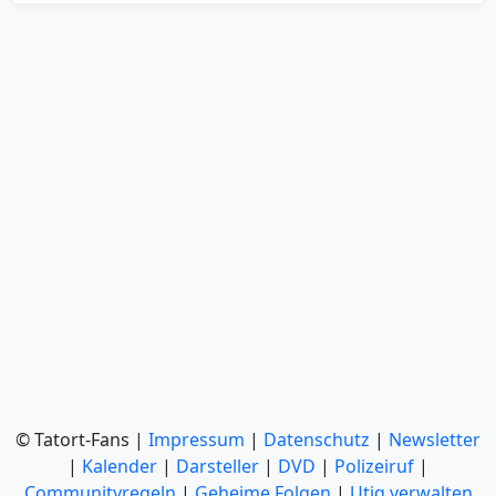
© Tatort-Fans |
Impressum
|
Datenschutz
|
Newsletter
|
Kalender
|
Darsteller
|
DVD
|
Polizeiruf
|
Communityregeln
|
Geheime Folgen
|
Utiq verwalten