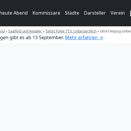
 heute Abend
Kommissare
Städte
Darsteller
Verein
and
»
Saalfeld und Keppler
»
Tatort Folge 713: Unbestechlich
»
tatort-leipzig-unbes
gen gibt es ab 13 September.
Mehr erfahren →