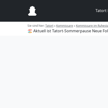
Tatort
Sie sind hier:
Tatort
»
Kommissare
»
Kommissare im Ruhest
🏖️ Aktuell ist Tatort-Sommerpause
Neue Fol