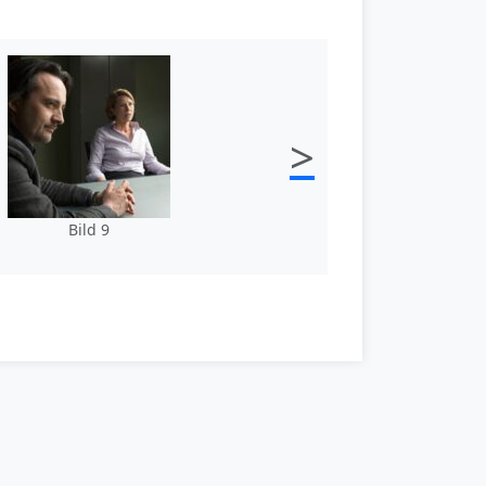
>
Bild 9