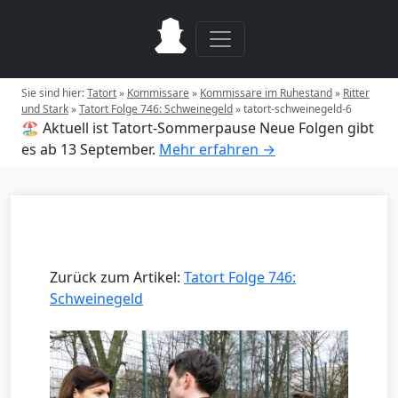
Sie sind hier:
Tatort
»
Kommissare
»
Kommissare im Ruhestand
»
Ritter
und Stark
»
Tatort Folge 746: Schweinegeld
»
tatort-schweinegeld-6
🏖️ Aktuell ist Tatort-Sommerpause
Neue Folgen gibt
es ab 13 September.
Mehr erfahren →
Zurück zum Artikel:
Tatort Folge 746:
Schweinegeld