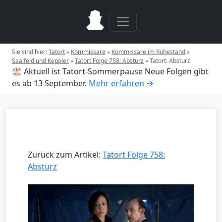
Sie sind hier:
Tatort
»
Kommissare
»
Kommissare im Ruhestand
»
Saalfeld und Keppler
»
Tatort Folge 758: Absturz
»
Tatort: Absturz
🏖️ Aktuell ist Tatort-Sommerpause
Neue Folgen gibt
es ab 13 September.
Mehr erfahren →
Zurück zum Artikel:
Tatort Folge 758:
Absturz