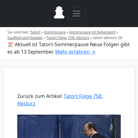
Sie sind hier:
Tatort
»
Kommissare
»
Kommissare im Ruhestand
»
Saalfeld und Keppler
»
Tatort Folge 758: Absturz
»
tatort-absturz-28
🏖️ Aktuell ist Tatort-Sommerpause
Neue Folgen gibt
es ab 13 September.
Mehr erfahren →
Zurück zum Artikel:
Tatort Folge 758:
Absturz