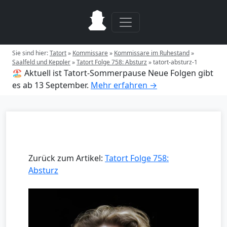
Sie sind hier:
Tatort
»
Kommissare
»
Kommissare im Ruhestand
»
Saalfeld und Keppler
»
Tatort Folge 758: Absturz
»
tatort-absturz-1
🏖️ Aktuell ist Tatort-Sommerpause
Neue Folgen gibt
es ab 13 September.
Mehr erfahren →
Zurück zum Artikel:
Tatort Folge 758:
Absturz