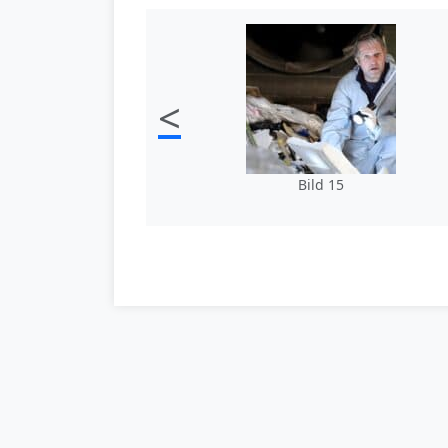
<
Bild 15