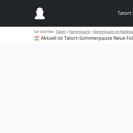
Tatort
Sie sind hier:
Tatort
»
Kommissare
»
Kommissare im Ruhest
🏖️ Aktuell ist Tatort-Sommerpause
Neue Fol