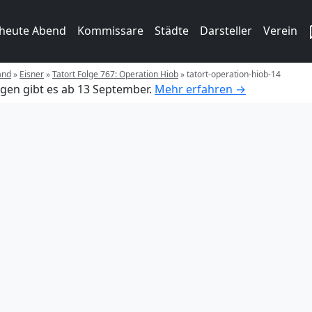
 heute Abend
Kommissare
Städte
Darsteller
Verein
and
»
Eisner
»
Tatort Folge 767: Operation Hiob
»
tatort-operation-hiob-14
gen gibt es ab 13 September.
Mehr erfahren →