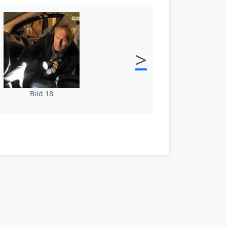
>
Bild 18