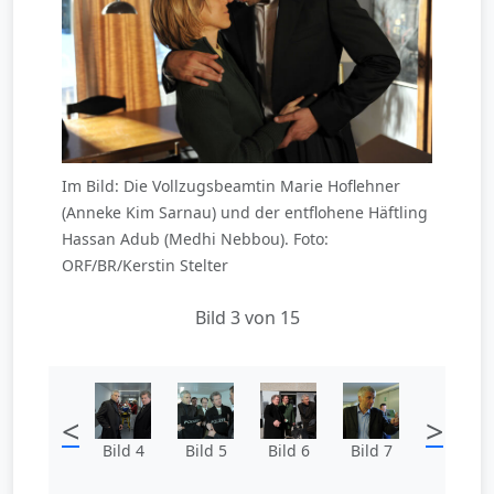
Im Bild: Die Vollzugsbeamtin Marie Hoflehner
(Anneke Kim Sarnau) und der entflohene Häftling
Hassan Adub (Medhi Nebbou). Foto:
ORF/BR/Kerstin Stelter
Bild 3 von 15
<
>
Bild 4
Bild 5
Bild 6
Bild 7