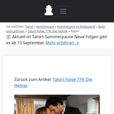
Sie sind hier:
Tatort
»
Kommissare
»
Kommissare im Ruhestand
»
Batic
und Leitmayr
»
Tatort Folge 774: Die Heilige
»
Tatort
🏖️ Aktuell ist Tatort-Sommerpause
Neue Folgen gibt
es ab 13 September.
Mehr erfahren →
Zurück zum Artikel:
Tatort Folge 774: Die
Heilige