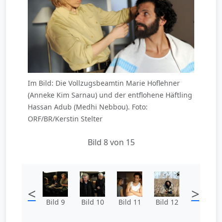
Im Bild: Die Vollzugsbeamtin Marie Hoflehner
(Anneke Kim Sarnau) und der entflohene Häftling
Hassan Adub (Medhi Nebbou). Foto:
ORF/BR/Kerstin Stelter
Bild 8 von 15
<
>
Bild 9
Bild 10
Bild 11
Bild 12