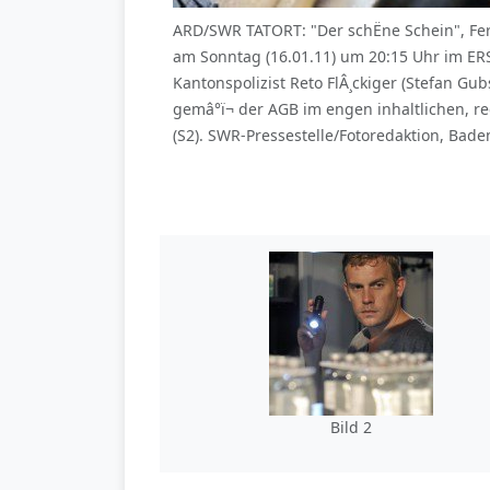
ARD/SWR TATORT: "Der schËne Schein", Fer
am Sonntag (16.01.11) um 20:15 Uhr im ER
Kantonspolizist Reto FlÂ¸ckiger (Stefan G
gemâ°ï¬ der AGB im engen inhaltlichen
(S2). SWR-Pressestelle/Fotoredaktion, Bade
Bild 2