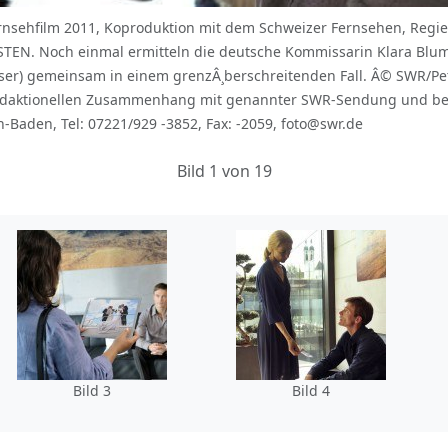
nsehfilm 2011, Koproduktion mit dem Schweizer Fernsehen, Regie:
STEN. Noch einmal ermitteln die deutsche Kommissarin Klara Blum
ubser) gemeinsam in einem grenzÂ¸berschreitenden Fall. Â© SWR/P
, redaktionellen Zusammenhang mit genannter SWR-Sendung und be
n-Baden, Tel: 07221/929 -3852, Fax: -2059, foto@swr.de
Bild 1 von 19
Bild 3
Bild 4