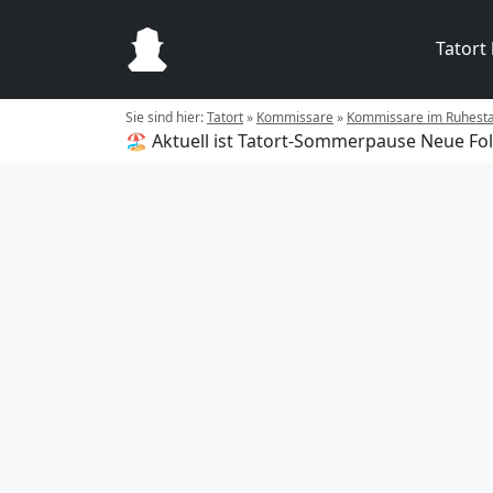
Tatort
Sie sind hier:
Tatort
»
Kommissare
»
Kommissare im Ruhest
🏖️ Aktuell ist Tatort-Sommerpause
Neue Fol