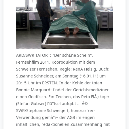
ARD/SWR TATORT: "Der schËne Schein",
Fernsehfilm 2011, Koproduktion mit dem
Schweizer Fernsehen, Regie: RenÃ Heisig, Buch:
Susanne Schneider, am Sonntag (16.01.11) um
20:15 Uhr im ERSTEN. In der Kehle der toten
Bonnie Marquardt findet der Gerichtsmediziner
einen Goldfisch. Ein Zeichen, das Reto FlÂ¸ckiger
(Stefan Gubser) Râ°tsel aufgibt ... Â©
SWR/Stephanie Schweigert, honorarfrei -
Verwendung gemâ°ï¬ der AGB im engen
inhaltlichen, redaktionellen Zusammenhang mit