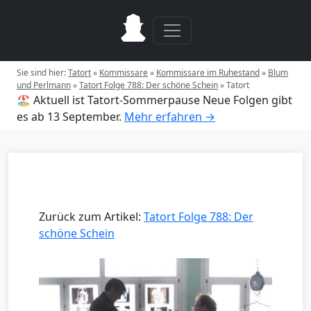
Sie sind hier:
Tatort
»
Kommissare
»
Kommissare im Ruhestand
»
Blum
und Perlmann
»
Tatort Folge 788: Der schöne Schein
»
Tatort
🏖️ Aktuell ist Tatort-Sommerpause
Neue Folgen gibt
es ab 13 September.
Mehr erfahren →
Zurück zum Artikel:
Tatort Folge 788: Der
schöne Schein