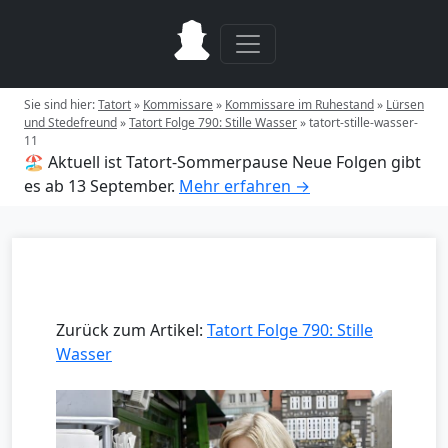
Sie sind hier:
Tatort
»
Kommissare
»
Kommissare im Ruhestand
»
Lürsen
und Stedefreund
»
Tatort Folge 790: Stille Wasser
»
tatort-stille-wasser-
11
🏖️ Aktuell ist Tatort-Sommerpause
Neue Folgen gibt
es ab 13 September.
Mehr erfahren →
Zurück zum Artikel:
Tatort Folge 790: Stille
Wasser