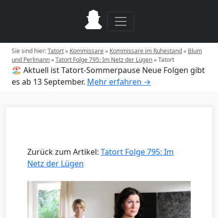
Sie sind hier:
Tatort
»
Kommissare
»
Kommissare im Ruhestand
»
Blum
und Perlmann
»
Tatort Folge 795: Im Netz der Lügen
»
Tatort
🏖️ Aktuell ist Tatort-Sommerpause
Neue Folgen gibt
es ab 13 September.
Mehr erfahren →
Zurück zum Artikel:
Tatort Folge 795: Im
Netz der Lügen