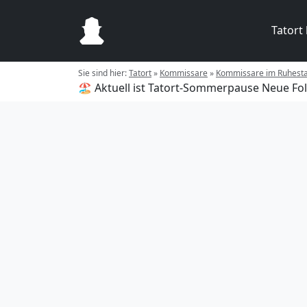
Tatort
Sie sind hier:
Tatort
»
Kommissare
»
Kommissare im Ruhest
🏖️ Aktuell ist Tatort-Sommerpause
Neue Fol