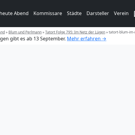
 heute Abend
Kommissare
Städte
Darsteller
Verein
and
»
Blum und Perlmann
»
Tatort Folge 795: Im Netz der Lügen
»
tatort-blum-im-
gen gibt es ab 13 September.
Mehr erfahren →