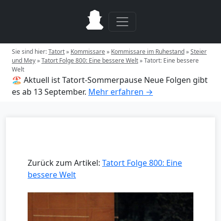
Sie sind hier:
Tatort
»
Kommissare
»
Kommissare im Ruhestand
»
Steier
und Mey
»
Tatort Folge 800: Eine bessere Welt
»
Tatort: Eine bessere
Welt
🏖️ Aktuell ist Tatort-Sommerpause
Neue Folgen gibt
es ab 13 September.
Mehr erfahren →
Zurück zum Artikel:
Tatort Folge 800: Eine
bessere Welt