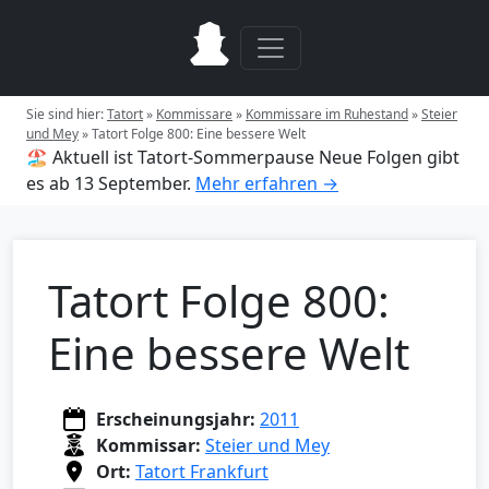
Sie sind hier:
Tatort
»
Kommissare
»
Kommissare im Ruhestand
»
Steier
und Mey
»
Tatort Folge 800: Eine bessere Welt
🏖️ Aktuell ist Tatort-Sommerpause
Neue Folgen gibt
es ab 13 September.
Mehr erfahren →
Tatort Folge 800:
Eine bessere Welt
Erscheinungsjahr:
2011
Kommissar:
Steier und Mey
Ort:
Tatort Frankfurt