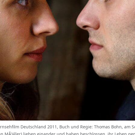
rnsehfilm Deutschland 2011, Buch und Regie: Thomas Bohn, am So
han MÃ¼ller) lieben einander und haben beschlossen, ihr Leben 