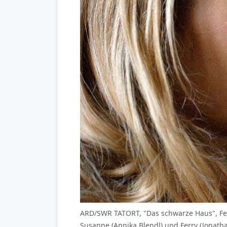
ARD/SWR TATORT, "Das schwarze Haus", Fe
Susanne (Annika Blendl) und Ferry (Jonat