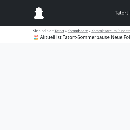
Tatort
Sie sind hier:
Tatort
»
Kommissare
»
Kommissare im Ruhest
🏖️ Aktuell ist Tatort-Sommerpause
Neue Fol