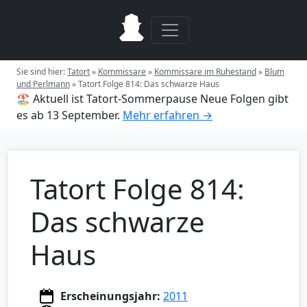
Sie sind hier:
Tatort
»
Kommissare
»
Kommissare im Ruhestand
»
Blum
und Perlmann
»
Tatort Folge 814: Das schwarze Haus
🏖️ Aktuell ist Tatort-Sommerpause
Neue Folgen gibt
es ab 13 September.
Mehr erfahren →
Tatort Folge 814:
Das schwarze
Haus
Erscheinungsjahr:
2011