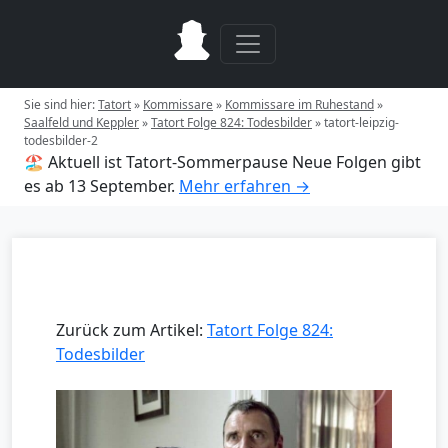
Sie sind hier:
Tatort
»
Kommissare
»
Kommissare im Ruhestand
»
Saalfeld und Keppler
»
Tatort Folge 824: Todesbilder
»
tatort-leipzig-
todesbilder-2
🏖️ Aktuell ist Tatort-Sommerpause
Neue Folgen gibt
es ab 13 September.
Mehr erfahren →
Zurück zum Artikel:
Tatort Folge 824:
Todesbilder