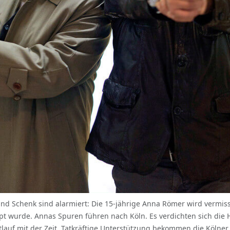
und Schenk sind alarmiert: Die 15-jährige Anna Römer wird vermisst
t wurde. Annas Spuren führen nach Köln. Es verdichten sich die 
lauf mit der Zeit. Tatkräftige Unterstützung bekommen die Kölne