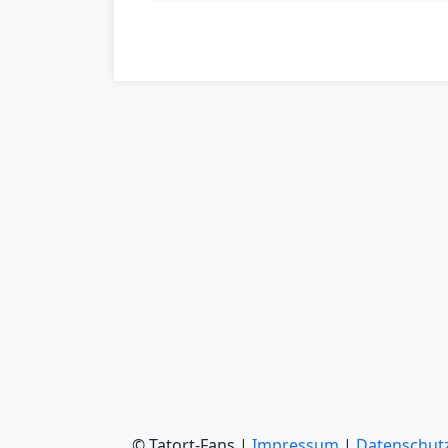
© Tatort-Fans |
Impressum
|
Datenschut