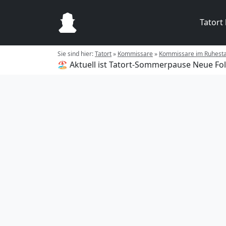
Tatort
Sie sind hier:
Tatort
»
Kommissare
»
Kommissare im Ruhest
🏖️ Aktuell ist Tatort-Sommerpause
Neue Fol