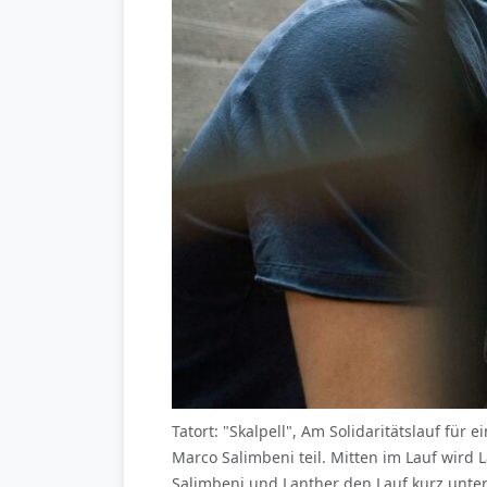
Tatort: "Skalpell", Am Solidaritätslauf für 
Marco Salimbeni teil. Mitten im Lauf wird
Salimbeni und Lanther den Lauf kurz unte