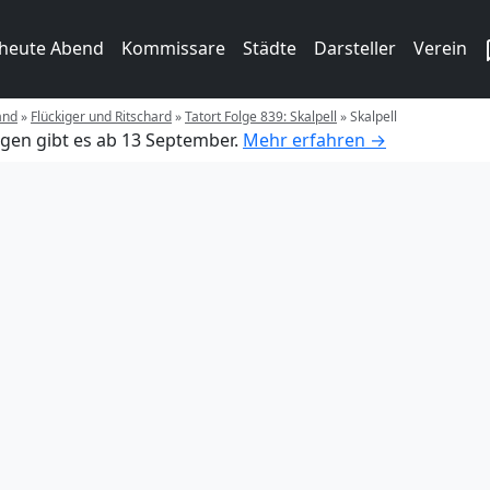
 heute Abend
Kommissare
Städte
Darsteller
Verein
and
»
Flückiger und Ritschard
»
Tatort Folge 839: Skalpell
»
Skalpell
gen gibt es ab 13 September.
Mehr erfahren →