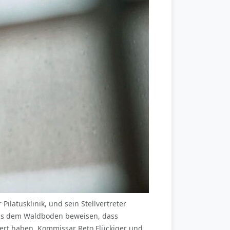
Pilatusklinik, und sein Stellvertreter
n aus dem Waldboden beweisen, dass
tert haben. Kommissar Reto Flückiger und