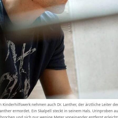
ein Kinderhilfswerk nehmen auch Dr. Lanther, der ärztliche Leiter der 
 Lanther ermordet. Ein Skalpell steckt in seinem Hals. Urinprobe
rbrochen und sich nur wenige Meter voneinander entfernt erleich