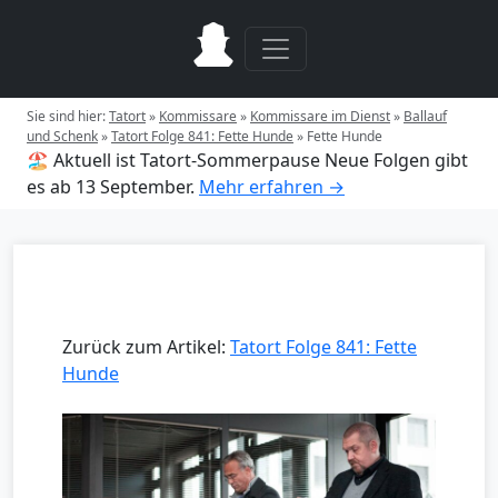
Sie sind hier:
Tatort
»
Kommissare
»
Kommissare im Dienst
»
Ballauf
und Schenk
»
Tatort Folge 841: Fette Hunde
»
Fette Hunde
🏖️ Aktuell ist Tatort-Sommerpause
Neue Folgen gibt
es ab 13 September.
Mehr erfahren →
Zurück zum Artikel:
Tatort Folge 841: Fette
Hunde