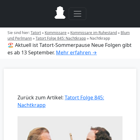
Sie sind hier:
Tatort
»
Kommissare
»
Kommissare im Ruhestand
»
Blum
und Perlmann
»
Tatort Folge 845: Nachtkrapp
»
Nachtkrapp
🏖️ Aktuell ist Tatort-Sommerpause
Neue Folgen gibt
es ab 13 September.
Mehr erfahren →
Zurück zum Artikel:
Tatort Folge 845:
Nachtkrapp