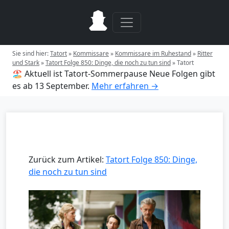
Sie sind hier:
Tatort
»
Kommissare
»
Kommissare im Ruhestand
»
Ritter
und Stark
»
Tatort Folge 850: Dinge, die noch zu tun sind
»
Tatort
🏖️ Aktuell ist Tatort-Sommerpause
Neue Folgen gibt
es ab 13 September.
Mehr erfahren →
Zurück zum Artikel:
Tatort Folge 850: Dinge,
die noch zu tun sind